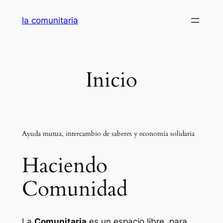
Saltar
la comunitaria
al
contenido
Inicio
Ayuda mutua, intercambio de saberes y economía solidaria
Haciendo
Comunidad
La
Comunitaria
es un espacio libre, para