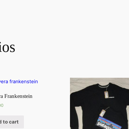
ios
ra Frankenstein
00
 to cart