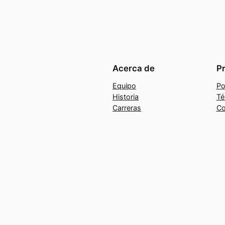
Acerca de
P
Equipo
Po
Historia
Té
Carreras
Co