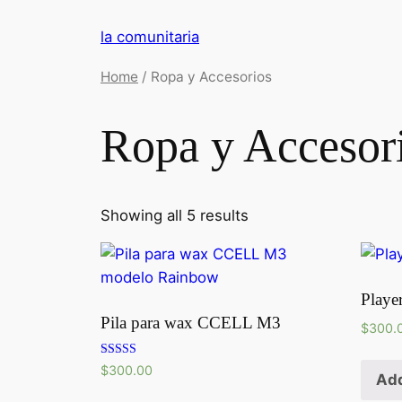
Saltar
la comunitaria
al
contenido
Home
/ Ropa y Accesorios
Ropa y Accesor
Showing all 5 results
Playe
Pila para wax CCELL M3
$
300.
Rated
$
300.00
Add
5.00
out of 5