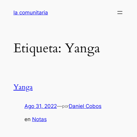
Saltar
la comunitaria
al
contenido
Etiqueta:
Yanga
Yanga
Ago 31, 2022
—
Daniel Cobos
por
en
Notas