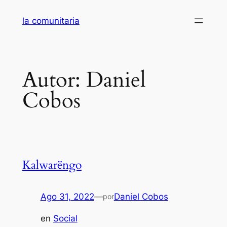
Saltar
la comunitaria
al
contenido
Autor:
Daniel
Cobos
Kalwarëngo
Ago 31, 2022
—
Daniel Cobos
por
en
Social