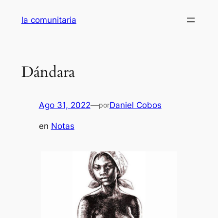
Saltar
la comunitaria
al
contenido
Dándara
Ago 31, 2022
—
Daniel Cobos
por
en
Notas